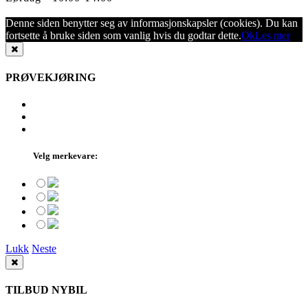
Denne siden benytter seg av informasjonskapsler (cookies). Du kan
fortsette å bruke siden som vanlig hvis du godtar dette.
Ok
Les mer
PRØVEKJØRING
Velg merkevare:
Lukk
Neste
TILBUD NYBIL